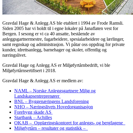
Gravdal Hage & Anlegg AS ble etablert i 1994 av Frode Ramsli.
Siden 2005 har vi holdt til i egne lokaler på Janaflaten vest for
Bergen. I sesong er vi ca 40 ansatte, bestående av
anleggsgartnermestre, fagarbeidere, spesialarbeidere og lærlinger,
samt regnskap og administrasjon. Vi påtar oss oppdrag for private
kunder, idrettsanlegg, barnehager og skoler, offentlig og
næringslivet.
Gravdal Hage og Anlegg AS er Miljøfyrtårnbedrift, vi ble
Miljøfyrtårnsertifisert i 2018.
Gravdal Hage & Anlegg AS er medlem av:
NAML – Norske Anleggsgartnere Miljø og
Landskapsentreprenører
BNL – Byggenæringens Landsforening
NHO – Næringslivets Hovedorganisasjon
Forebygg skade AS
Startbank – Achilles
OKAB – Opplæringskontoret for anleggs- og bergfagene
Miljøfyrtårn – resultater og statistikk –