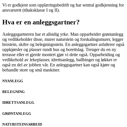
Vi er godkjent som opplæringsbedrift og har sentral godkjenning for
ansvarsrett (tiltaksklasse I og II).
Hva er en anleggsgartner?
Anleggsgartneren har et allsidig yrke. Man opparbeider grøntanlegg
og vedlikeholder disse, murer naturstein og forskalingsmurer, legger
brostein, skifer og belegningsstein. En anleggsgartner asfalterer også
oppkjørsler og plasser rundt hus og borettslag. Trenger du en ny
terrasse eller et gjerde montert gjør vi dette også. Opparbeiding og
vedlikehold av lekeplasser, idrettsanlegg, ballbinger og løkker er
også en del av jobben vår. En anleggsgartner kan også kjøre og
behandle store og små maskiner.
NYANLEGG
BELEGNING
IDRETTSANLEGG
GRØNTANLEGG
NATURSTEINSARBEID