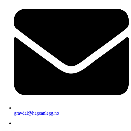
gravdal@hageanlegg.no