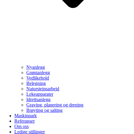
Nyanlegg
Grøntanlegg
Vedlikehold
Belegning
Natursteinsarbeid
Lekeapparater
Idrettsanlegg
Graving, planering og drening
Brøyting og salting
Maskinpark
Referanser
Om oss
Ledige stillinger